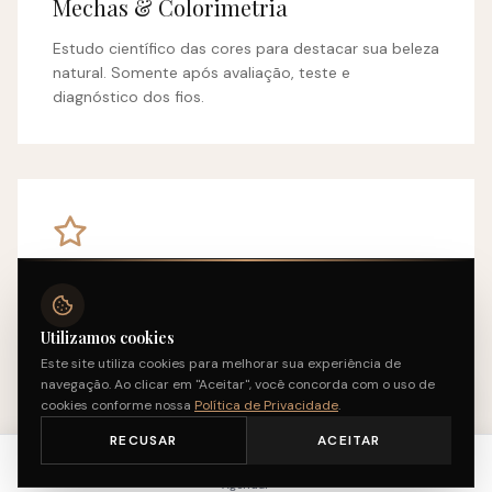
Mechas & Colorimetria
Estudo científico das cores para destacar sua beleza
natural. Somente após avaliação, teste e
diagnóstico dos fios.
Corte & Penteado
Hidratação, alisamento, escova e os cortes que são
Utilizamos cookies
Oi! Sou a Sofia
tendência, com personalização de tratamentos.
Este site utiliza cookies para melhorar sua experiência de
Posso te ajudar? Me chama
navegação. Ao clicar em "Aceitar", você concorda com o uso de
aqui!
cookies conforme nossa
Política de Privacidade
.
RECUSAR
ACEITAR
Início
Serviços
Fidelidade
Entrar
Agendar