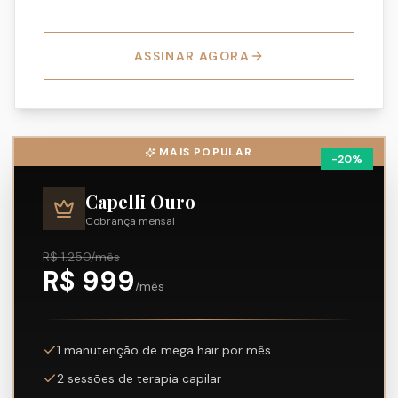
ASSINAR AGORA
MAIS POPULAR
-
20
%
Capelli Ouro
Cobrança mensal
R$
1.250
/mês
R$
999
/mês
1 manutenção de mega hair por mês
2 sessões de terapia capilar