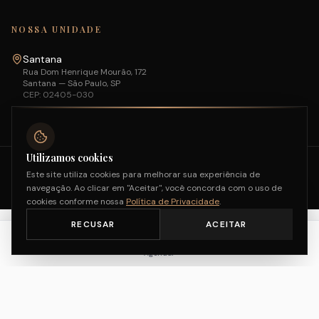
NOSSA UNIDADE
Santana
Rua Dom Henrique Mourão, 172
Santana
—
São Paulo, SP
CEP:
02405-030
Utilizamos cookies
Oi! Sou a Sofia
©
2026
Capelli Divine. Todos os direitos reservados.
Este site utiliza cookies para melhorar sua experiência de
Posso te ajudar? Me chama
|
Política de Privacidade
São Paulo, SP — Brasil
navegação. Ao clicar em "Aceitar", você concorda com o uso de
aqui!
cookies conforme nossa
Política de Privacidade
.
RECUSAR
ACEITAR
Início
Serviços
Fidelidade
Entrar
Agendar