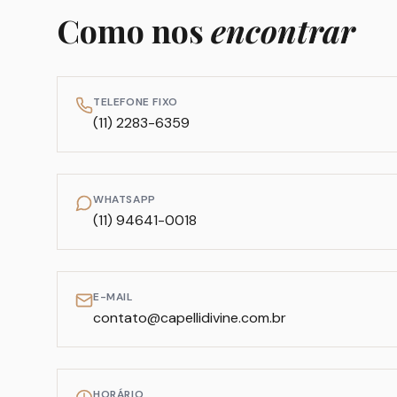
Como nos
encontrar
TELEFONE FIXO
(11) 2283-6359
WHATSAPP
(11) 94641-0018
E-MAIL
contato@capellidivine.com.br
HORÁRIO