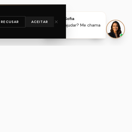
Oi! Sou a Sofia
RECUSAR
ACEITAR
Posso te ajudar? Me chama
aqui!
NOSSA UNIDADE
Santana
Rua Dom Henrique Mourão, 172