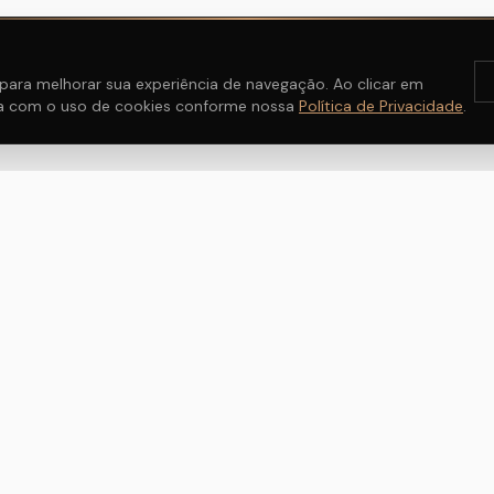
s para melhorar sua experiência de navegação. Ao clicar em
da com o uso de cookies conforme nossa
Política de Privacidade
.
ÇÃO
CONTATO
WhatsApp
(11) 94641-0018