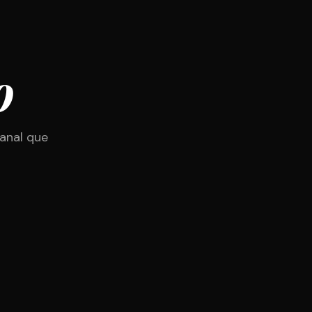
o
anal que